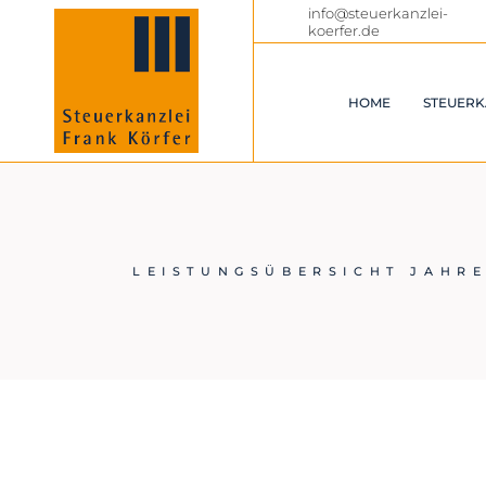
Skip
info@steuerkanzlei-
to
koerfer.de
the
content
HOME
STEUERK
LEISTUNGSÜBERSICHT JAHR