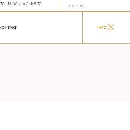
:30 - 18:00 Uhr / Mi 8:30 -
ENGLISH
DOWNLOADS /
LINKS
STEUERNEWS
KONTAKT
INFO
OADS /
RNEWS