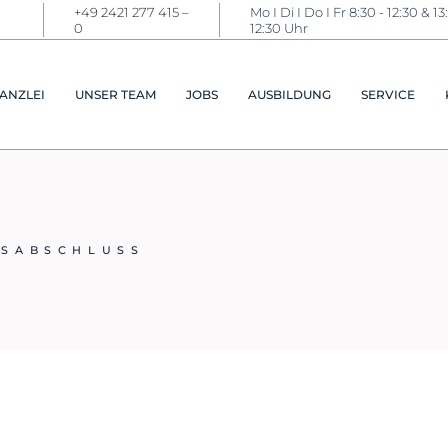
+49 2421 277 415 –
Mo I Di I Do I Fr 8:30 - 12:30 & 13
0
12:30 Uhr
ANZLEI
UNSER TEAM
JOBS
AUSBILDUNG
SERVICE
DOWNL
LINKS
STEUE
ESABSCHLUSS