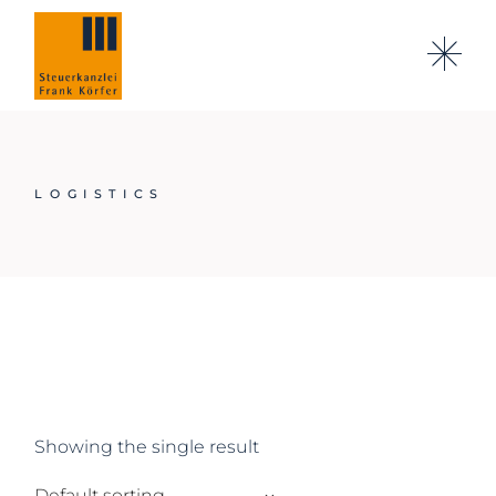
Skip
to
the
content
LOGISTICS
Showing the single result
Default sorting