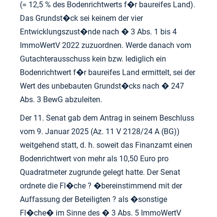
(= 12,5 % des Bodenrichtwerts f�r baureifes Land).
Das Grundst�ck sei keinem der vier
Entwicklungszust�nde nach � 3 Abs. 1 bis 4
ImmoWertV 2022 zuzuordnen. Werde danach vom
Gutachterausschuss kein bzw. lediglich ein
Bodenrichtwert f�r baureifes Land ermittelt, sei der
Wert des unbebauten Grundst�cks nach � 247
Abs. 3 BewG abzuleiten.
Der 11. Senat gab dem Antrag in seinem Beschluss
vom 9. Januar 2025 (Az. 11 V 2128/24 A (BG))
weitgehend statt, d. h. soweit das Finanzamt einen
Bodenrichtwert von mehr als 10,50 Euro pro
Quadratmeter zugrunde gelegt hatte. Der Senat
ordnete die Fl�che ? �bereinstimmend mit der
Auffassung der Beteiligten ? als �sonstige
Fl�che� im Sinne des � 3 Abs. 5 ImmoWertV