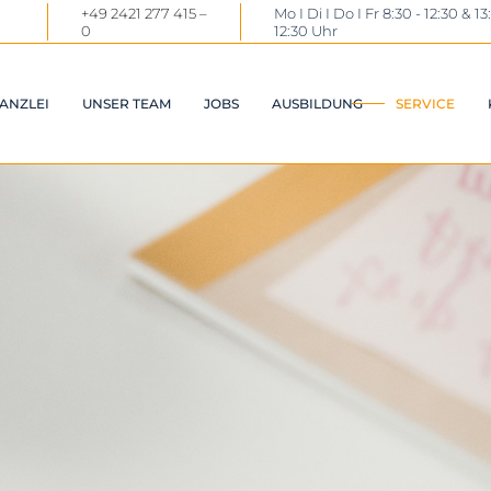
+49 2421 277 415 –
Mo I Di I Do I Fr 8:30 - 12:30 & 13
0
12:30 Uhr
ANZLEI
UNSER TEAM
JOBS
AUSBILDUNG
SERVICE
DOWNL
LINKS
STE