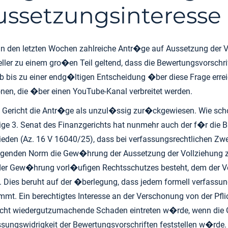
ssetzungsinteresse
 in den letzten Wochen zahlreiche Antr�ge auf Aussetzung der 
ller zu einem gro�en Teil geltend, dass die Bewertungsvorschr
bis zu einer endg�ltigen Entscheidung �ber diese Frage errei
nen, die �ber einen YouTube-Kanal verbreitet werden.
s Gericht die Antr�ge als unzul�ssig zur�ckgewiesen. Wie sch
e 3. Senat des Finanzgerichts hat nunmehr auch der f�r die 
den (Az. 16 V 16040/25), dass bei verfassungsrechtlichen Zwei
egenden Norm die Gew�hrung der Aussetzung der Vollziehung zu
an der Gew�hrung vorl�ufigen Rechtsschutzes besteht, dem der
t. Dies beruht auf der �berlegung, dass jedem formell verf
t. Ein berechtigtes Interesse an der Verschonung von der Pfli
 nicht wiedergutzumachende Schaden eintreten w�rde, wenn die
ungswidrigkeit der Bewertungsvorschriften feststellen w�rde. 