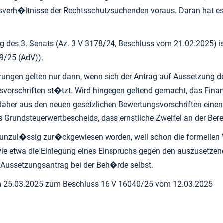
rh�ltnisse der Rechtsschutzsuchenden voraus. Daran hat es i
ung des 3. Senats (Az. 3 V 3178/24, Beschluss vom 21.02.2025) 
19/25 (AdV)).
ungen gelten nur dann, wenn sich der Antrag auf Aussetzung de
gsvorschriften st�tzt. Wird hingegen geltend gemacht, das Fin
daher aus den neuen gesetzlichen Bewertungsvorschriften einen
s Grundsteuerwertbescheids, dass ernstliche Zweifel an der Be
 unzul�ssig zur�ckgewiesen worden, weil schon die formellen
 wie etwa die Einlegung eines Einspruchs gegen den auszusetze
 Aussetzungsantrag bei der Beh�rde selbst.
om 25.03.2025 zum Beschluss 16 V 16040/25 vom 12.03.2025