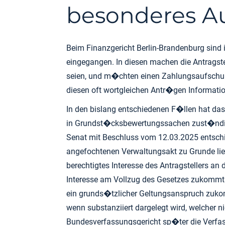
besonderes Au
Beim Finanzgericht Berlin-Brandenburg sind
eingegangen. In diesen machen die Antragste
seien, und m�chten einen Zahlungsaufschub 
diesen oft wortgleichen Antr�gen Informatio
In den bislang entschiedenen F�llen hat da
in Grundst�cksbewertungssachen zust�ndig
Senat mit Beschluss vom 12.03.2025 entschie
angefochtenen Verwaltungsakt zu Grunde li
berechtigtes Interesse des Antragstellers 
Interesse am Vollzug des Gesetzes zukomm
ein grunds�tzlicher Geltungsanspruch zukomm
wenn substanziiert dargelegt wird, welcher
Bundesverfassungsgericht sp�ter die Verfass