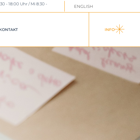
:30 - 18:00 Uhr / Mi 8:30 -
ENGLISH
DOWNLOADS /
LINKS
STEUERNEWS
KONTAKT
INFO
OADS /
UERNEWS