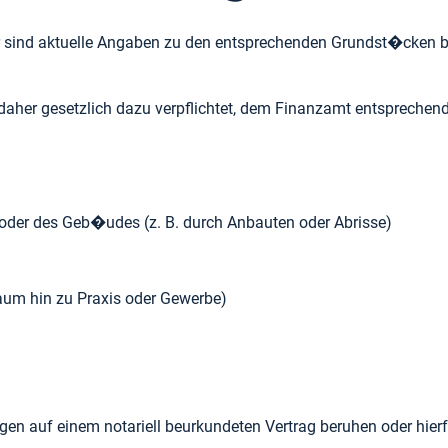
r sind aktuelle Angaben zu den entsprechenden Grundst�cken bz
aher gesetzlich dazu verpflichtet, dem Finanzamt entspreche
�nderungen an der Fl�che des Flurst�cks oder des Geb�udes (z. B. durch Anbauten oder Abrisse)
Wohnraum hin zu Praxis oder Gewerbe)
en auf einem notariell beurkundeten Vertrag beruhen oder hie