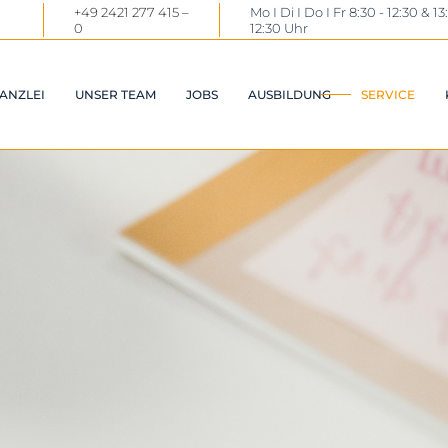
+49 2421 277 415 –
Mo I Di I Do I Fr 8:30 - 12:30 & 13
0
12:30 Uhr
ANZLEI
UNSER TEAM
JOBS
AUSBILDUNG
SERVICE
DOWNL
LINKS
STE