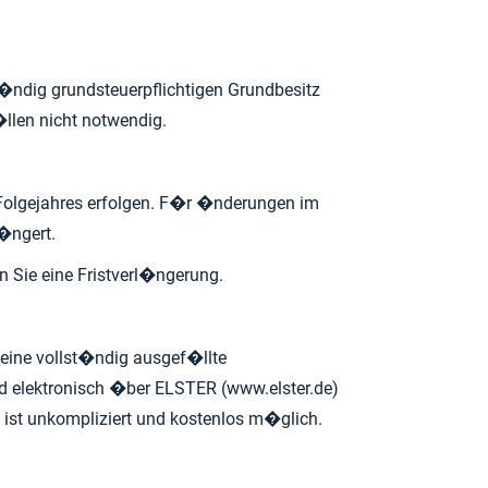
t�ndig grundsteuerpflichtigen Grundbesitz
llen nicht notwendig.
Folgejahres erfolgen. F�r �nderungen im
l�ngert.
n Sie eine Fristverl�ngerung.
ine vollst�ndig ausgef�llte
d elektronisch �ber ELSTER (
www.elster.de
)
 ist unkompliziert und kostenlos m�glich.