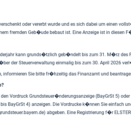
verschenkt oder vererbt wurde und es sich dabei um einen volls
nem fremden Geb�ude bebaut ist. Eine Anzeige ist in diesen F�
derjahr kann grunds�tzlich geb�ndelt bis zum 31. M�rz des 
�ber der Steuerverwaltung einmalig bis zum 30. April 2026 ver
n, informieren Sie bitte fr�hzeitig das Finanzamt und beantrage
e?
den Vordruck Grundsteuer�nderungsanzeige (BayGrSt 5) oder e
bis BayGrSt 4) anzeigen. Die Vordrucke k�nnen Sie einfach un
rundsteuer.bayern.de
) abgeben. Eine Registrierung f�r ELSTER