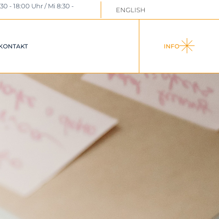
:30 - 18:00 Uhr / Mi 8:30 -
ENGLISH
DOWNLOADS /
LINKS
STEUERNEWS
KONTAKT
INFO
OADS /
UERNEWS